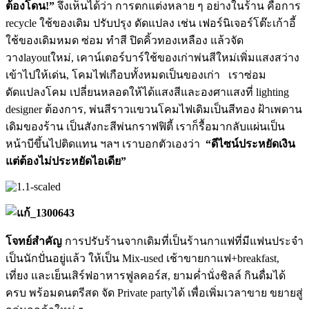
ต้องโดน!”
จึงเห็นได้ว่า การตกแต่งหลาย ๆ อย่างในร้าน คือการ
recycle ใช้ของเดิม ปรับปรุง ดัดแปลง เช่น เฟอร์นิเจอร์โต๊ะเก้าอี้
ใช้ของเดิมหมด ซ่อม ทำสี ปิดคิ้วทองเหลือง แล้วจัด
วางlayoutใหม่, เคาน์เตอร์บาร์ใช้ของเก่าพ่นสีใหม่เพิ่มแสงสว่าง
เข้าไปให้เด่น, โคมไฟเกือบทั้งหมดเป็นของเก่า เราซ่อม
ดัดแปลงโคม เปลี่ยนหลอดให้ได้แสงสีและองศาแสงที่ lighting
designer ต้องการ, พ่นสีราวแขวนโคมไฟเดิมเป็นสีทอง ฝ้าเพดาน
เดิมของร้าน เป็นสังกะสีพ่นกราฟฟิตี้ เราก็รื้อมากลับแผ่นเป็น
หน้าบีขึ้นไปติดแทน ฯลฯ เราบอกตัวเองว่า
“ดีไซน์ประหยัดเงิน
แต่ต้องไม่ประหยัดไอเดีย”
โจทย์สำคัญ
การปรับร้านจากเดิมที่เป็นร้านกาแฟที่มีแฟนประจำ
เป็นนักปั่นอยู่แล้ว ให้เป็น Mix-used เช้าขายกาแฟ+breakfast,
เที่ยง และเย็นเสิร์ฟอาหารฟูลคอร์ส, ยามค่ำนั่งชิลล์ กินดื่มได้
ครบ พร้อมดนตรีสด จัด Private partyได้ เพื่อเพิ่มเวลาขาย ขยายสู่