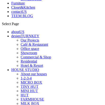
Furniture
Closet&Kitchen
contactUS
TEEM BLOG
Select Page
aboutUS
designTURNKEY
Our Projects
Café & Restaurant
Office space
Showroom
Commercial & Shop
Residential
Hotel & Resort
HOUSE STUDIO
About our houses
1-2-3-4
MICRO BOX
TINY HUT
MINI HUT
HUT
FARMHOUSE
MILK BOX