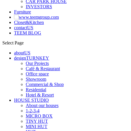
CAR PARK HOUSE
INVESTORS
Furniture
Closet&Kitchen
contactUS
TEEM BLOG
Select Page
aboutUS
designTURNKEY
Our Projects
Café & Restaurant
Office space
Showroom
Commercial & Shop
Residential
Hotel & Resort
HOUSE STUDIO
About our houses
1-2-3-4
MICRO BOX
TINY HUT
MINI HUT