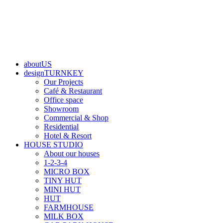
aboutUS
designTURNKEY
Our Projects
Café & Restaurant
Office space
Showroom
Commercial & Shop
Residential
Hotel & Resort
HOUSE STUDIO
About our houses
1-2-3-4
MICRO BOX
TINY HUT
MINI HUT
HUT
FARMHOUSE
MILK BOX